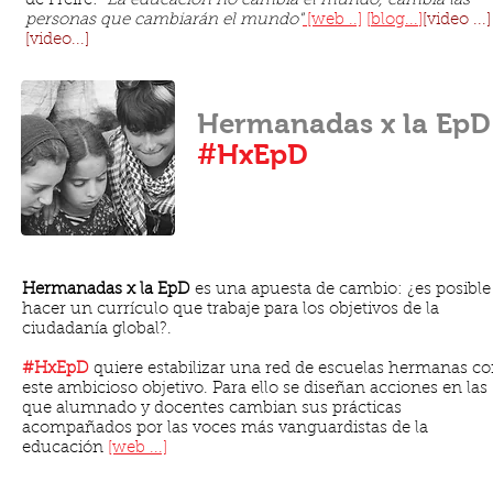
de Freire: "
La educación no cambia el mundo, cambia las
personas que cambiarán el mundo"
[web ..]
[
blog...
]
[video ...]
[
video...
]
Hermanadas x la EpD
#HxEpD
Hermanadas x la EpD
es una apuesta de cambio: ¿es posible
hacer un currículo que trabaje para los objetivos de la
ciudadanía global?.
#HxEpD
quiere estabilizar una red de escuelas hermanas c
este ambicioso objetivo. Para ello se diseñan acciones en las
que alumnado y docentes cambian sus prácticas
acompañados por las voces más vanguardistas de la
educación
[web ...]