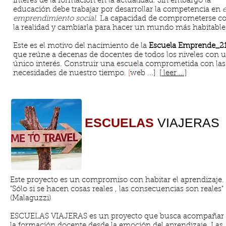
interés de la formación en la actualidad. Sin embargo la
educación debe trabajar por desarrollar la competencia en
e
emprendimiento social
. La capacidad de comprometerse c
la realidad y cambiarla para hacer un mundo más habitable
Este es el motivo del nacimiento de la
Escuela Emprende_2
que reúne a decenas de docentes de todos los niveles con 
único interés. Construir una escuela comprometida con las
necesidades de nuestro tiempo.
[
web ...]
[
leer ...]
ESCUELAS
VIAJERAS
Este proyecto es un compromiso con habitar el aprendizaje.
"Sólo si se hacen cosas reales , las consecuencias son reales"
(Malaguzzi)
ESCUELAS VIAJERAS es un proyecto que busca acompañar
la formación docente desde la emoción del aprendizaje. Las