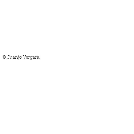
"Los y las docentes no necesitan que les exp
el cambio, lo que precisan son herramientas 
a cabo".
© Juanjo Vergara.