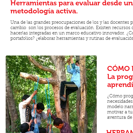
Herramientas para evaluar desde un
metodología activa.
Una de las grandes preocupaciones de los y las docentes pa
cambio son los procesos de evaluación. Existen recursos 
hacerlas integradas en un marco educativo innovador. ¿
portafolios? ¿elaborar herramientas y rutinas de evaluación
CÓMO 
La prog
aprendi
¿Cómo progr
necesidades
modelo narr
motivar a tu
aventura de
HERRAM