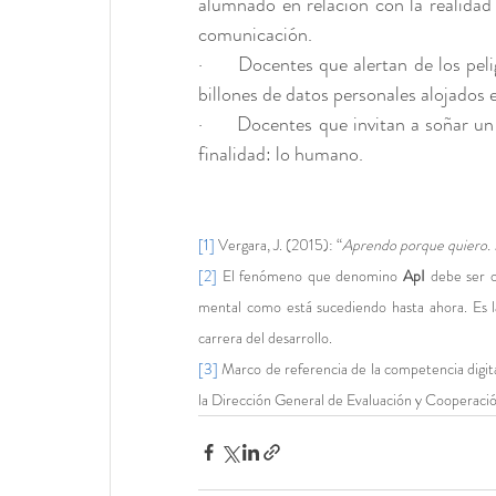
alumnado en relación con la realidad 
comunicación.
·      Docentes que alertan de los pe
billones de datos personales alojados
·      Docentes que invitan a soñar un 
finalidad: lo humano. 
[1]
 Vergara, J. (2015): “
Aprendo porque quiero. 
[2]
 El fenómeno que denomino 
ApI
 debe ser o
mental como está sucediendo hasta ahora. Es la
carrera del desarrollo.
[3]
 Marco de referencia de la competencia digi
la Dirección General de Evaluación y Cooperaci