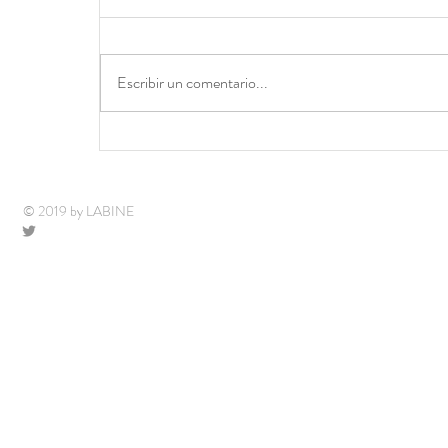
Escribir un comentario...
Aprender en terreno: La
Va
DANA
Ar
© 2019 by LABINE