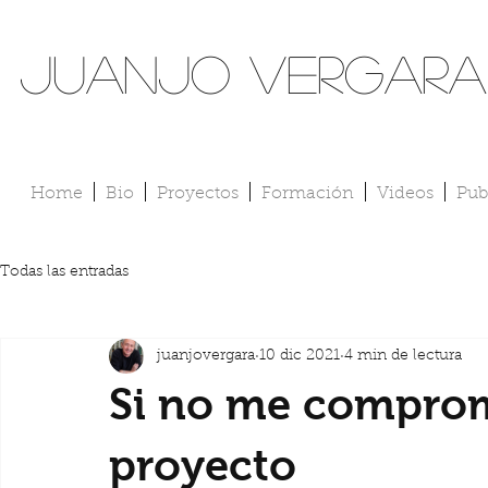
Juanjo Vergara
Home
Bio
Proyectos
Formación
Videos
Pub
Todas las entradas
juanjovergara
10 dic 2021
4 min de lectura
Si no me comprom
proyecto