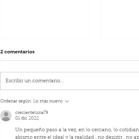
2 comentarios
Escribir un comentario...
Pedagogía 
Por qué hablan de los cinco
Ordenar según:
Lo más nuevo
sentidos si al menos hay
ocho? Educar con sentido.
crecienteluna79
01 dic 2022
Un pequeño paso a la vez, en lo cercano, lo cotidia
abismo entre el ideal y la realidad...no desistir , no